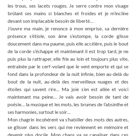
les trous, ses lacets rouges. Je serre contre mon visage
brûlant ses mains si blanches et froides et je m’incline
devant son implacable besoin de liberté…
J’ouvre ma main, je renonce à mon emprise, sa dernière
présence s’étiole, son âme s’estompe, la corde glisse
doucement dans ma paume, puis elle accélère, puis le bout
de la corde s’échappe et maintenant il est trop tard, je ne
puis plus la rattraper, elle file au loin et toujours plus vite,
entraînée par le cerf-volant que le vent emporte et qui se
fond dans la profondeur de la nuit infinie, bien au-delà du
bout de la nuit, au-delà des merveilleux nuages et des
étoiles qui savent rire… Ma joie s’en est allée et voici
maintenant ma peine… Je vais avoir besoin de tant de
poésie… la musique et les mots, les brumes de l’absinthe et
ses harmonies, surtout le soir…
Mon chagrin incohérent va s’habiller des mots des autres,
se glisser dans les vers qui me reviennent en mémoire et
devenir plus docile. Mon chaos va se canaliser dans ces