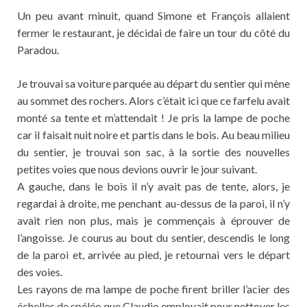
Un peu avant minuit, quand Simone et François allaient
fermer le restaurant, je décidai de faire un tour du côté du
Paradou.
Je trouvai sa voiture parquée au départ du sentier qui mène
au sommet des rochers. Alors c’était ici que ce farfelu avait
monté sa tente et m’attendait ! Je pris la lampe de poche
car il faisait nuit noire et partis dans le bois. Au beau milieu
du sentier, je trouvai son sac, à la sortie des nouvelles
petites voies que nous devions ouvrir le jour suivant.
A gauche, dans le bois il n’y avait pas de tente, alors, je
regardai à droite, me penchant au-dessus de la paroi, il n’y
avait rien non plus, mais je commençais à éprouver de
l’angoisse. Je courus au bout du sentier, descendis le long
de la paroi et, arrivée au pied, je retournai vers le départ
des voies.
Les rayons de ma lampe de poche firent briller l’acier des
échelles de spéléo que Claudio employait pour nettoyer les