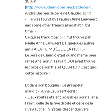
18 juin
(
http://www.claudiobarbier.be/deces/
) ,
André Barbier, le père de Claudio, écrit :
« He was found by Fraulein Anne Lauwaert
and some other friends almost at night
time. »
Ce qui se traduit par : « Il fut trouvé par
Melle Anne Lauwaert ET quelques autres
amis À LA TOMBÉE DE LA NUIT. »
Le père de Claudio était quand même bien
renseigné, non ? Il savait QUI avait trouvé
le corps de son fils, et QUAND ? C’est quoi
cette histoire ?
Et dans son bouquin « Le grimpeur
maudit », Anne Lauwaert écrit :
« Deux routes étaient possibles pour aller à
Freyr: celle de la rive droite et celle de la
rive gauche… Si j’étais descendue vers