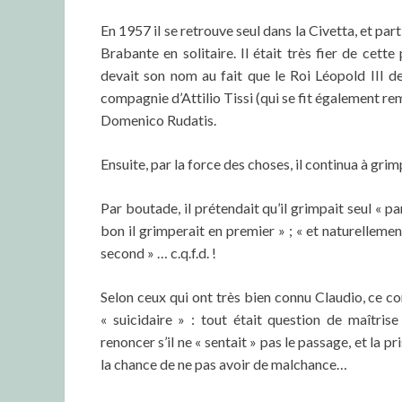
En 1957 il se retrouve seul dans la Civetta, et part
Brabante en solitaire. Il était très fier de cet
devait son nom au fait que le Roi Léopold III d
compagnie d’Attilio Tissi (qui se fit également re
Domenico Rudatis.
Ensuite, par la force des choses, il continua à gr
Par boutade, il prétendait qu’il grimpait seul « pa
bon il grimperait en premier » ; « et naturellemen
second » … c.q.f.d. !
Selon ceux qui ont très bien connu Claudio, ce c
« suicidaire » : tout était question de maîtrise 
renoncer s’il ne « sentait » pas le passage, et la pr
la chance de ne pas avoir de malchance…