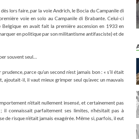
 dès lors faire, par la voie Andrich, le Bocia du Campanile di
te première voie en solo au Campanile di Brabante. Celui-ci
e Belgique en avait fait la première ascension en 1933 en
marquer en politique par son militantisme antifasciste) et de
imper souvent seul…
r prudence, parce qu’un second n’est jamais bon : « s’il était
t, ajoutait-il, il vaut mieux grimper seul qu’avec un mauvais
omportement n’était nullement insensé, et certainement pas
; il connaissait parfaitement ses limites, n’hésitait pas à
ise de risque n’était jamais exagérée. Même si, parfois, il eut