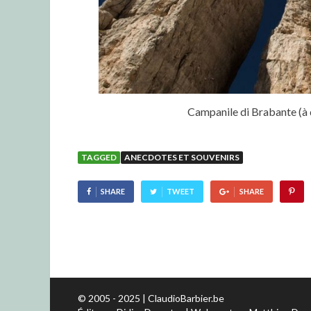
Campanile di Brabante (à 
TAGGED
ANECDOTES ET SOUVENIRS
SHARE
TWEET
SHARE
© 2005 - 2025 | ClaudioBarbier.be