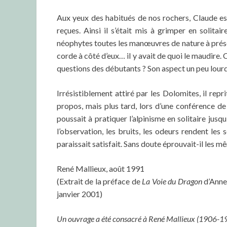
Aux yeux des habitués de nos rochers, Claude es
reçues. Ainsi il s’était mis à grimper en solitai
néophytes toutes les manœuvres de nature à préser
corde à côté d’eux… il y avait de quoi le maudir
questions des débutants ? Son aspect un peu lourd
Irrésistiblement attiré par les Dolomites, il rep
propos, mais plus tard, lors d’une conférence d
poussait à pratiquer l’alpinisme en solitaire jusq
l’observation, les bruits, les odeurs rendent les
paraissait satisfait. Sans doute éprouvait-il les 
René Mallieux, août 1991
(Extrait de la préface de
La Voie du Dragon
d’Anne 
janvier 2001)
Un ouvrage a été consacré à René Mallieux (1906-1995