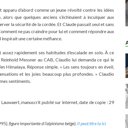
t apparu d’abord comme un jeune révolté contre les idées
re, alors que quelques anciens s’échinaient à inculquer aux
ver la sécurité de la cordée. Et Claude passait seul et sans
e. Comment ne pas craindre pour lui et comment répondre aux
 inspirait une certaine méfiance.
rit assez rapidement ses habitudes d’escalade en solo. À ce
e Reinhold Messner au CAB, Claudio lui demanda ce qui le
u’en Himalaya. Réponse simple. « Les sens toujours en éveil,
 sensations et les joies beaucoup plus profondes. » Claudio
mêmes sentiments.
Lauwaert, manuscrit publié sur internet, date de copie : 29
), figure importante d l’alpinisme belge).
Il peut être lu ici