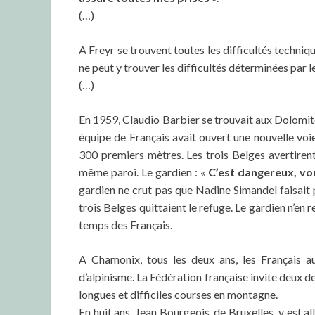
(…)
A Freyr se trouvent toutes les difficultés techni
ne peut y trouver les difficultés déterminées par le
(…)
En 1959, Claudio Barbier se trouvait aux Dolomit
équipe de Français avait ouvert une nouvelle voie 
300 premiers mètres. Les trois Belges avertirent 
même paroi. Le gardien : «
C’est dangereux, vo
gardien ne crut pas que Nadine Simandel faisait 
trois Belges quittaient le refuge. Le gardien n’en r
temps des Français.
A Chamonix, tous les deux ans, les Français au
d’alpinisme. La Fédération française invite deux d
longues et difficiles courses en montagne.
En huit ans, Jean Bourgeois, de Bruxelles, y est al