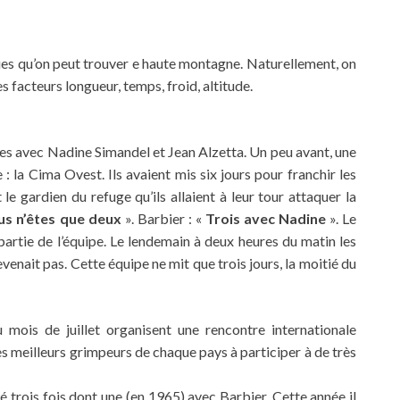
ques qu’on peut trouver e haute montagne. Naturellement, on
s facteurs longueur, temps, froid, altitude.
es avec Nadine Simandel et Jean Alzetta. Un peu avant, une
: la Cima Ovest. Ils avaient mis six jours pour franchir les
le gardien du refuge qu’ils allaient à leur tour attaquer la
us n’êtes que deux
». Barbier : «
Trois avec Nadine
». Le
partie de l’équipe. Le lendemain à deux heures du matin les
evenait pas. Cette équipe ne mit que trois jours, la moitié du
 mois de juillet organisent une rencontre internationale
es meilleurs grimpeurs de chaque pays à participer à de très
lé trois fois dont une (en 1965) avec Barbier. Cette année il