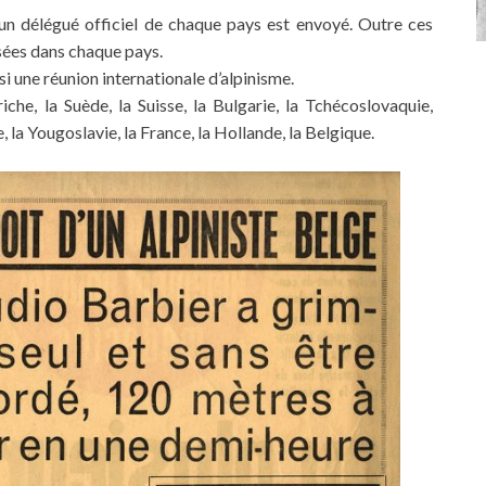
un délégué officiel de chaque pays est envoyé. Outre ces
sées dans chaque pays.
si une réunion internationale d’alpinisme.
iche, la Suède, la Suisse, la Bulgarie, la Tchécoslovaquie,
ce, la Yougoslavie, la France, la Hollande, la Belgique.