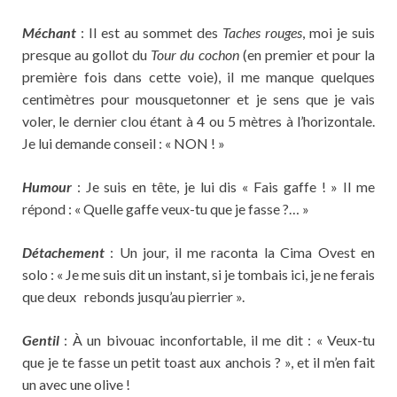
Méchant
: Il est au sommet des
Taches rouges
, moi je suis
presque au gollot du
Tour du cochon
(en premier et pour la
première fois dans cette voie), il me manque quelques
centimètres pour mousquetonner et je sens que je vais
voler, le dernier clou étant à 4 ou 5 mètres à l’horizontale.
Je lui demande conseil : « NON ! »
Humour
: Je suis en tête, je lui dis « Fais gaffe ! » Il me
répond : « Quelle gaffe veux-tu que je fasse ?… »
Détachement
: Un jour, il me raconta la Cima Ovest en
solo : « Je me suis dit un instant, si je tombais ici, je ne ferais
que deux rebonds jusqu’au pierrier ».
Gentil
: À un bivouac inconfortable, il me dit : « Veux-tu
que je te fasse un petit toast aux anchois ? », et il m’en fait
un avec une olive !