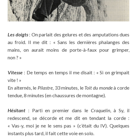
Les doigts
: On parlait des gelures et des amputations dues
au froid. Il me dit : « Sans les dernières phalanges des
mains, on aurait moins de porte-à-faux pour grimper,
non ? »
Vitesse
: De temps en temps il me disait : « Si on grimpait
vite ! »
En alternés, le
Pilastre
, 33 minutes, le
Toit du monde
à corde
tendue, 8 minutes (en chaussures de montagne).
Hésitant
: Parti en premier dans le
Craquelin
, à Sy, il
redescend, se décorde et me dit en tendant la corde :
« Vas-y, moi je ne le sens pas » (c’était du IV). Quelques
instants plus tard, il fait cette voie en solo.