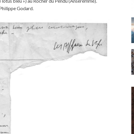
 Le lotus bleu ») au Rocher du Pendu (Anseremme).
Philippe Godard.