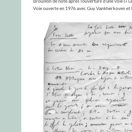
Brouillon de note après l’ouverture d’une voie («
Voie ouverte en 1976 avec Guy Vankherkoven et 