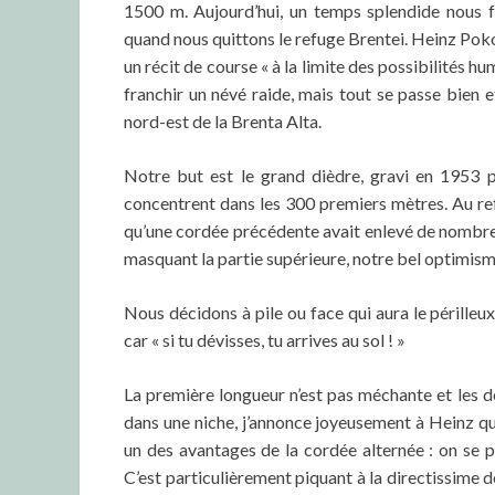
1500 m. Aujourd’hui, un temps splendide nous fa
quand nous quittons le refuge Brentei. Heinz Pok
un récit de course « à la limite des possibilités
franchir un névé raide, mais tout se passe bien 
nord-est de la Brenta Alta.
Notre but est le grand dièdre, gravi en 1953 p
concentrent dans les 300 premiers mètres. Au re
qu’une cordée précédente avait enlevé de nombreu
masquant la partie supérieure, notre bel optimisme
Nous décidons à pile ou face qui aura le périlleu
car « si tu dévisses, tu arrives au sol ! »
La première longueur n’est pas méchante et les d
dans une niche, j’annonce joyeusement à Heinz que l
un des avantages de la cordée alternée : on se pré
C’est particulièrement piquant à la directissime d