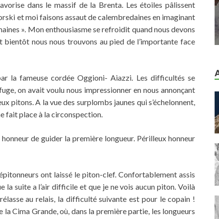
vorise dans le massif de la Brenta. Les étoiles pâlissent
orski et moi faisons assaut de calembredaines en imaginant
 humaines ». Mon enthousiasme se refroidit quand nous devons
et bientôt nous nous trouvons au pied de l’importante face
ar la fameuse cordée Oggioni- Aiazzi. Les difficultés se
fuge, on avait voulu nous impressionner en nous annonçant
x pitons. A la vue des surplombs jaunes qui s’échelonnent,
 fait place à la circonspection.
x honneur de guider la première longueur. Périlleux honneur
épitonneurs ont laissé le piton-clef. Confortablement assis
a suite a l’air difficile et que je ne vois aucun piton. Voilà
lasse au relais, la difficulté suivante est pour le copain !
e la Cima Grande, où, dans la première partie, les longueurs