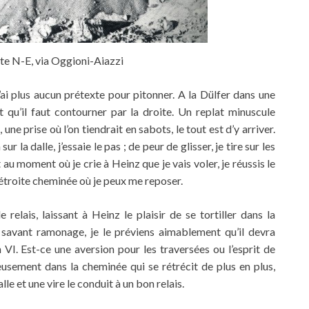
ete N-E, via Oggioni-Aiazzi
n’ai plus aucun prétexte pour pitonner. A la Dülfer dans une
t qu’il faut contourner par la droite. Un replat minuscule
ne prise où l’on tiendrait en sabots, le tout est d’y arriver.
ur la dalle, j’essaie le pas ; de peur de glisser, je tire sur les
 au moment où je crie à Heinz que je vais voler, je réussis le
 étroite cheminée où je peux me reposer.
 relais, laissant à Heinz le plaisir de se tortiller dans la
 savant ramonage, je le préviens aimablement qu’il devra
 VI. Est-ce une aversion pour les traversées ou l’esprit de
ieusement dans la cheminée qui se rétrécit de plus en plus,
le et une vire le conduit à un bon relais.