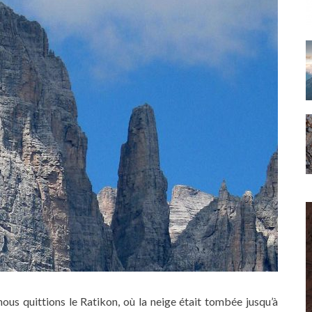
 nous quittions le Ratikon, où la neige était tombée jusqu’à