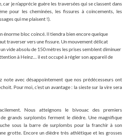
e, car je n’apprécie guère les traversées qui se classent dans
ême pour les cheminées, les fissures à coincements, les
assages qui me plaisent !).
 un énorme bloc coincé. Il tiendra bien encore quelque
faut traverser vers une fissure. Un mouvement délicat
vec un vide absolu de 150 mètres les prises semblent diminuer
tention à Heinz… il est occupé à régler son appareil de
einz note avec désappointement que nos prédécesseurs ont
choit. Pour moi, c’est un avantage : la sieste sur la vire sera
facilement. Nous atteignons le bivouac des premiers
, de grands surplombs ferment le dièdre. Une magnifique
auche sous la barre de surplombs pour la franchir à son
une grotte. Encore un dièdre très athlétique et les grosses