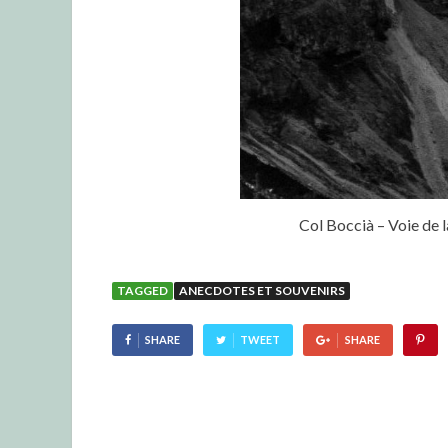
Col Boccià – Voie de l
TAGGED
ANECDOTES ET SOUVENIRS
SHARE
TWEET
SHARE