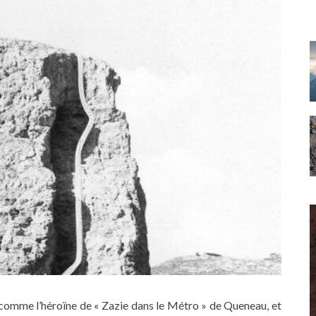
, comme l’héroïne de « Zazie dans le Métro » de Queneau, et