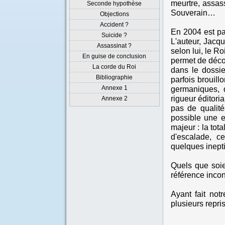
meurtre, assass
Seconde hypothèse
Souverain…
Objections
Accident ?
En 2004 est par
Suicide ?
L'auteur, Jacq
Assassinat ?
selon lui, le Ro
En guise de conclusion
permet de déco
La corde du Roi
dans le dossier
Bibliographie
parfois brouill
Annexe 1
germaniques, 
rigueur éditori
Annexe 2
pas de qualit
possible une e
majeur : la tot
d'escalade, ce
quelques inep
Quels que soie
référence inco
Ayant fait not
plusieurs repris