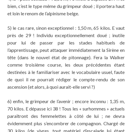
bien, c’est le type même du grimpeur doué ; il portera haut
et loin le renom de l’alpinisme belge.
5) le cas rare, sinon exceptionnel : 1,50 m, 65 kilos. E vaut
près de 29 ! Individu exceptionnellement doué ; inutile
pour lui de passer par les stades habituels de
l’apprentissage, peut attaquer immédiatement la Sirène en
tête (dans le nouvel état de pitonnage). Fera la Walker
comme troisième course, les deux précédentes étant
destinées à le familiariser avec le vocabulaire usuel, faute
de quoi il ne pourrait rédiger le compte-rendu de son
ascension (et alors, à quoi aurait-elle servi ?)
6) enfin, le grimpeur de l’avenir ; encore inconnu : 1,35 m,
70 kilos. E dépasse ici 38 ! Tous les « surhommes » actuels
paraîtront des femmelettes à côté de lui ; ne devra
évidemment plus s’encombrer de compagnon. Chargé de
30 kilos (de vivres, tout matériel d’escalade lui étant