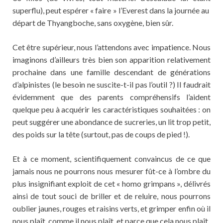
superflu), peut espérer « faire » l’Everest dans la journée au
départ de Thyangboche, sans oxygène, bien sûr.
Cet être supérieur, nous l’attendons avec impatience. Nous
imaginons d’ailleurs très bien son apparition relativement
prochaine dans une famille descendant de générations
d’alpinistes (le besoin ne suscite-t-il pas l’outil ?) Il faudrait
évidemment que des parents compréhensifs l’aident
quelque peu à acquérir les caractéristiques souhaitées : on
peut suggérer une abondance de sucreries, un lit trop petit,
des poids sur la tête (surtout, pas de coups de pied !).
Et à ce moment, scientifiquement convaincus de ce que
jamais nous ne pourrons nous mesurer fût-ce à l’ombre du
plus insignifiant exploit de cet « homo grimpans », délivrés
ainsi de tout souci de briller et de reluire, nous pourrons
oublier jaunes, rouges et raisins verts, et grimper enfin où il
nous plaît, comme il nous plaît, et parce que cela nous plaît.