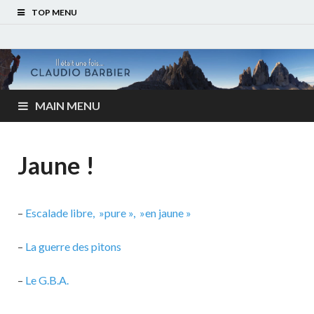
TOP MENU
MAIN MENU
Jaune !
–
Escalade libre, »pure », »en jaune »
–
La guerre des pitons
–
Le G.B.A.