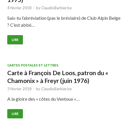
4 février 2018
-
by
ClaudioBarbier.be
Sais-tu l’abréviation (pas le bréviaire) de Club Alpin Belge
? C’est abbé…
LIRE
CARTES POSTALES ET LETTRES
Carte à François De Loos, patron du «
Chamonix » à Freyr (juin 1976)
3 février 2018
-
by
ClaudioBarbier.be
A la gloire des « côtes du Ventoux »…
LIRE