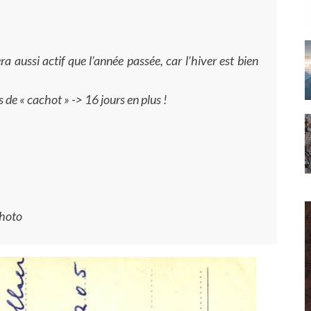
a aussi actif que l’année passée, car l’hiver est bien
s de « cachot » -> 16 jours en plus !
photo