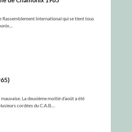
e Rassemblement International qui se tient tous
amonix…
965)
s mauvaise. La deuxième moitié d’août a été
 plusieurs cordées du C.A.B…