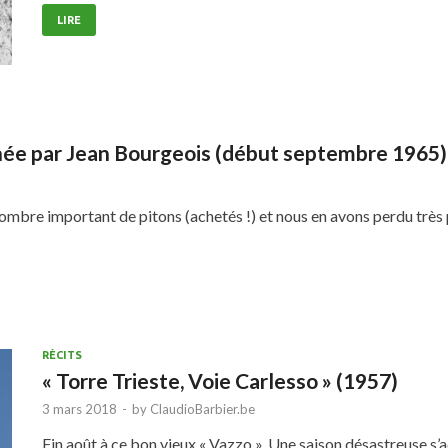
LIRE
ée par Jean Bourgeois (début septembre 1965)
nombre important de pitons (achetés !) et nous en avons perdu trè
RÉCITS
« Torre Trieste, Voie Carlesso » (1957)
3 mars 2018
-
by
ClaudioBarbier.be
Fin août à ce bon vieux « Vazzo ». Une saison désastreuse s’a