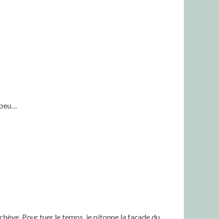
s peu…
chève. Pour tuer le temps, je pitonne la façade du