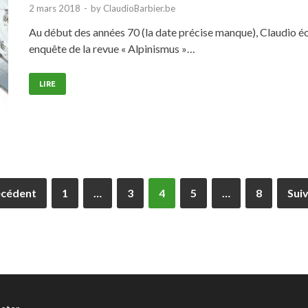
2 mars 2018
-
by
ClaudioBarbier.be
Au début des années 70 (la date précise manque), Claudio 
enquête de la revue « Alpinismus »…
LIRE
écédent
1
…
3
4
5
…
8
Sui