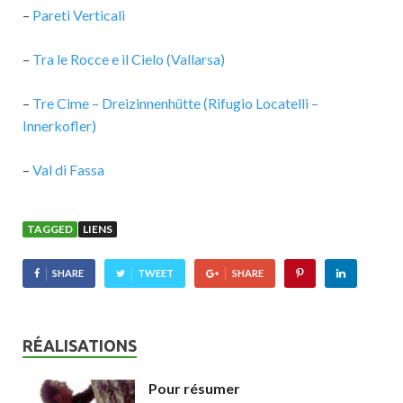
–
Pareti Verticali
–
Tra le Rocce e il Cielo (Vallarsa)
–
Tre Cime – Dreizinnenhütte (Rifugio Locatelli –
Innerkofler)
–
Val di Fassa
TAGGED
LIENS
SHARE
TWEET
SHARE
RÉALISATIONS
Pour résumer